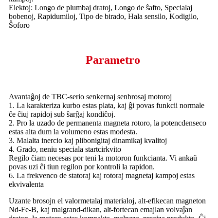
Elektoj: Longo de plumbaj dratoj, Longo de ŝafto, Specialaj
bobenoj, Rapidumiloj, Tipo de birado, Hala sensilo, Kodigilo,
Ŝoforo
Parametro
Avantaĝoj de TBC-serio senkernaj senbrosaj motoroj
1. La karakteriza kurbo estas plata, kaj ĝi povas funkcii normale
ĉe ĉiuj rapidoj sub ŝarĝaj kondiĉoj.
2. Pro la uzado de permanenta magneta rotoro, la potencdenseco
estas alta dum la volumeno estas modesta.
3. Malalta inercio kaj plibonigitaj dinamikaj kvalitoj
4. Grado, neniu speciala startcirkvito
Regilo ĉiam necesas por teni la motoron funkcianta. Vi ankaŭ
povas uzi ĉi tiun regilon por kontroli la rapidon.
6. La frekvenco de statoraj kaj rotoraj magnetaj kampoj estas
ekvivalenta
Uzante brosojn el valormetalaj materialoj, alt-efikecan magneton
Nd-Fe-B, kaj malgrand-dikan, alt-fortecan emajlan volvaĵan