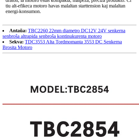
draton, la motoro estas kompakta, malpeza, preciza produkto. Ĉi
tiu alt-efikeca motoro havas malaltan starttension kaj malaltan
energi-konsumon.
Antaŭa:
TBC2260 22mm diametro DC12V 24V senkerna
senbroŝa altrapida senbroŝa kontinukurenta motoro
Sekva:
TDC3553 Alta Tordmomanta 3553 DC Senkerna
Brosita Motoro