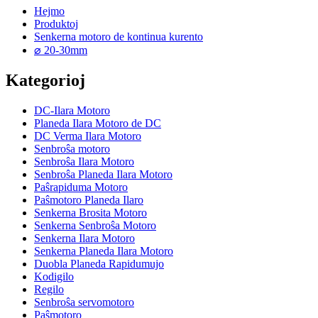
Hejmo
Produktoj
Senkerna motoro de kontinua kurento
⌀ 20-30mm
Kategorioj
DC-Ilara Motoro
Planeda Ilara Motoro de DC
DC Verma Ilara Motoro
Senbroŝa motoro
Senbroŝa Ilara Motoro
Senbroŝa Planeda Ilara Motoro
Paŝrapiduma Motoro
Paŝmotoro Planeda Ilaro
Senkerna Brosita Motoro
Senkerna Senbroŝa Motoro
Senkerna Ilara Motoro
Senkerna Planeda Ilara Motoro
Duobla Planeda Rapidumujo
Kodigilo
Regilo
Senbroŝa servomotoro
Paŝmotoro