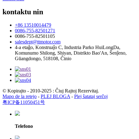
kontaktu nin
+86 13510014479
0086-755-82501271
0086-755-82501105
salesdept@ttmotor.com
4-a etaĝo, Konstruaĵo C, Industria Parko HuiLongDa,
Komunumo Shilong, Shiyan, Distrikto Bao'An, Ŝenĵeno,
Gŭangdongo, 518108, Ĉinio
© Kopirajto - 2010-2025 : Ĉiuj Rajtoj Rezervitaj.
Mapo de la retejo
-
PLEJ BLOGA
-
Plej ŝatataj serĉoj
粤ICP备11050451号
Telefono