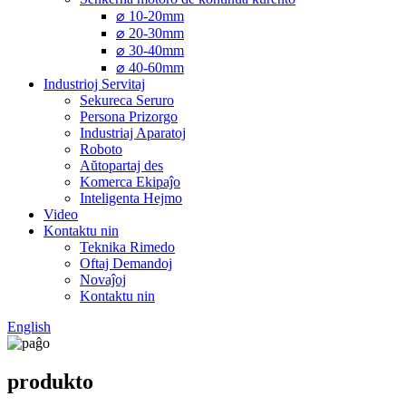
⌀ 10-20mm
⌀ 20-30mm
⌀ 30-40mm
⌀ 40-60mm
Industrioj Servitaj
Sekureca Seruro
Persona Prizorgo
Industriaj Aparatoj
Roboto
Aŭtopartaj des
Komerca Ekipaĵo
Inteligenta Hejmo
Video
Kontaktu nin
Teknika Rimedo
Oftaj Demandoj
Novaĵoj
Kontaktu nin
English
produkto