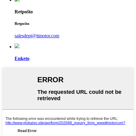
Retpoŝto
Retpoŝto
salesdept@ttmotor.com
Enketo