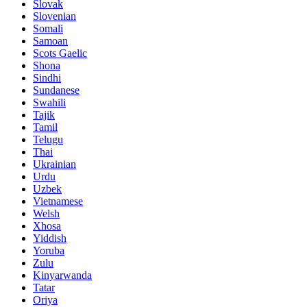
Slovak
Slovenian
Somali
Samoan
Scots Gaelic
Shona
Sindhi
Sundanese
Swahili
Tajik
Tamil
Telugu
Thai
Ukrainian
Urdu
Uzbek
Vietnamese
Welsh
Xhosa
Yiddish
Yoruba
Zulu
Kinyarwanda
Tatar
Oriya