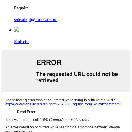
Retpoŝto
salesdept@ttmotor.com
Enketo