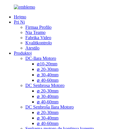
Hejmo
Pri Ni
Firmaa Profilo
Nia Teamo
Fabrika Video
Kvalitkontrolo
Atestilo
Produktoj
DC-Ilara Motoro
⌀10-20mm
⌀ 20-30mm
⌀ 30-40mm
⌀ 40-60mm
DC Senbrosa Motoro
⌀ 20-30mm
⌀ 30-40mm
⌀ 40-60mm
DC Senbroŝa Ilara Motoro
⌀ 20-30mm
⌀ 30-40mm
⌀ 40-60mm
Senkerna motoro de kontinua kurento