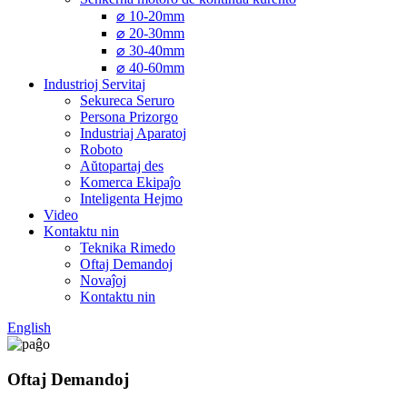
⌀ 10-20mm
⌀ 20-30mm
⌀ 30-40mm
⌀ 40-60mm
Industrioj Servitaj
Sekureca Seruro
Persona Prizorgo
Industriaj Aparatoj
Roboto
Aŭtopartaj des
Komerca Ekipaĵo
Inteligenta Hejmo
Video
Kontaktu nin
Teknika Rimedo
Oftaj Demandoj
Novaĵoj
Kontaktu nin
English
Oftaj Demandoj