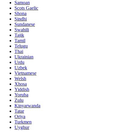
Samoan
Scots Gaelic
Shona
Sindhi
Sundanese
Swahili
Tajik
Tamil
Telugu
Thai
Ukrainian
Urdu
Uzbek
Vietnamese
Welsh
Xhosa
Yiddish
Yoruba
Zulu
Kinyarwanda
Tatar
Oriya
Turkmen
Uyghur