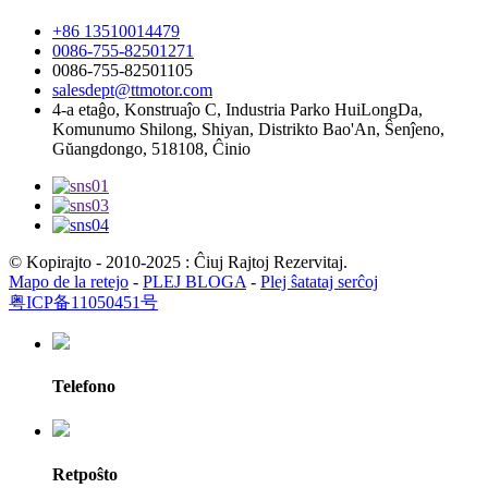
+86 13510014479
0086-755-82501271
0086-755-82501105
salesdept@ttmotor.com
4-a etaĝo, Konstruaĵo C, Industria Parko HuiLongDa,
Komunumo Shilong, Shiyan, Distrikto Bao'An, Ŝenĵeno,
Gŭangdongo, 518108, Ĉinio
© Kopirajto - 2010-2025 : Ĉiuj Rajtoj Rezervitaj.
Mapo de la retejo
-
PLEJ BLOGA
-
Plej ŝatataj serĉoj
粤ICP备11050451号
Telefono
Retpoŝto