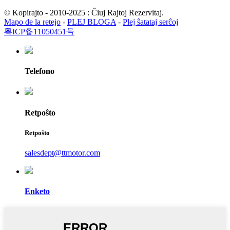
© Kopirajto - 2010-2025 : Ĉiuj Rajtoj Rezervitaj.
Mapo de la retejo
-
PLEJ BLOGA
-
Plej ŝatataj serĉoj
粤ICP备11050451号
Telefono
Retpoŝto
Retpoŝto
salesdept@ttmotor.com
Enketo