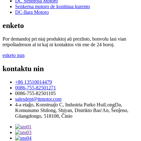
DC Senbrosa Motoro
Senkerna motoro de kontinua kurento
DC-Ilara Motoro
enketo
Por demandoj pri niaj produktoj aŭ prezlisto, bonvolu lasi vian
retpoŝtadreson al ni kaj ni kontaktos vin ene de 24 horoj.
enketo nun
kontaktu nin
+86 13510014479
0086-755-82501271
0086-755-82501105
salesdept@ttmotor.com
4-a etaĝo, Konstruaĵo C, Industria Parko HuiLongDa,
Komunumo Shilong, Shiyan, Distrikto Bao'An, Ŝenĵeno,
Gŭangdongo, 518108, Ĉinio