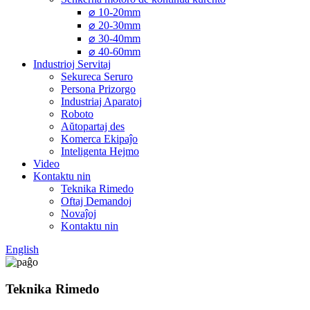
⌀ 10-20mm
⌀ 20-30mm
⌀ 30-40mm
⌀ 40-60mm
Industrioj Servitaj
Sekureca Seruro
Persona Prizorgo
Industriaj Aparatoj
Roboto
Aŭtopartaj des
Komerca Ekipaĵo
Inteligenta Hejmo
Video
Kontaktu nin
Teknika Rimedo
Oftaj Demandoj
Novaĵoj
Kontaktu nin
English
Teknika Rimedo