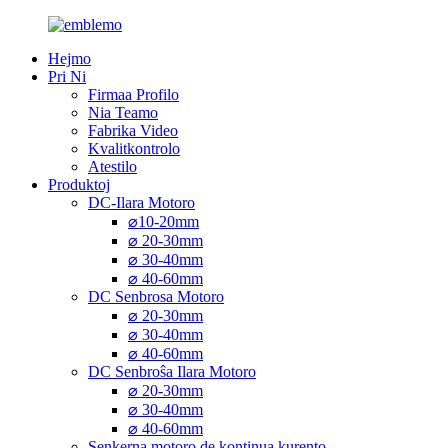
Hejmo
Pri Ni
Firmaa Profilo
Nia Teamo
Fabrika Video
Kvalitkontrolo
Atestilo
Produktoj
DC-Ilara Motoro
⌀10-20mm
⌀ 20-30mm
⌀ 30-40mm
⌀ 40-60mm
DC Senbrosa Motoro
⌀ 20-30mm
⌀ 30-40mm
⌀ 40-60mm
DC Senbroŝa Ilara Motoro
⌀ 20-30mm
⌀ 30-40mm
⌀ 40-60mm
Senkerna motoro de kontinua kurento