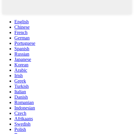
English
Chinese
French
German
Portuguese
Spanish
Russian
Japanese
Korean
Arabic
Irish
Greek
Turkish
Italian
Danish
Romanian
Indonesian
Czech
Afrikaans
Swedish
Polish