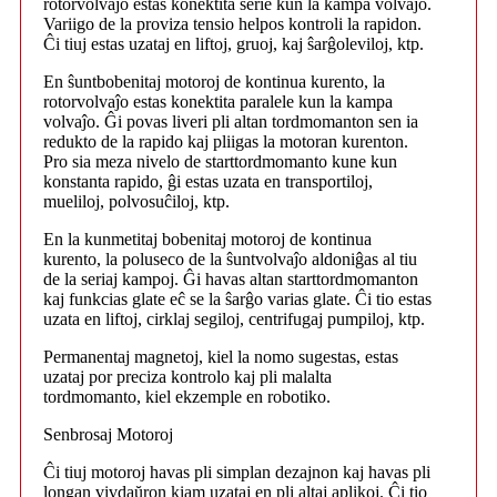
rotorvolvaĵo estas konektita serie kun la kampa volvaĵo.
Variigo de la proviza tensio helpos kontroli la rapidon.
Ĉi tiuj estas uzataj en liftoj, gruoj, kaj ŝarĝoleviloj, ktp.
En ŝuntbobenitaj motoroj de kontinua kurento, la
rotorvolvaĵo estas konektita paralele kun la kampa
volvaĵo. Ĝi povas liveri pli altan tordmomanton sen ia
redukto de la rapido kaj pliigas la motoran kurenton.
Pro sia meza nivelo de starttordmomanto kune kun
konstanta rapido, ĝi estas uzata en transportiloj,
mueliloj, polvosuĉiloj, ktp.
En la kunmetitaj bobenitaj motoroj de kontinua
kurento, la poluseco de la ŝuntvolvaĵo aldoniĝas al tiu
de la seriaj kampoj. Ĝi havas altan starttordmomanton
kaj funkcias glate eĉ se la ŝarĝo varias glate. Ĉi tio estas
uzata en liftoj, cirklaj segiloj, centrifugaj pumpiloj, ktp.
Permanentaj magnetoj, kiel la nomo sugestas, estas
uzataj por preciza kontrolo kaj pli malalta
tordmomanto, kiel ekzemple en robotiko.
Senbrosaj Motoroj
Ĉi tiuj motoroj havas pli simplan dezajnon kaj havas pli
longan vivdaŭron kiam uzataj en pli altaj aplikoj. Ĉi tio