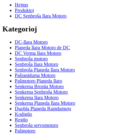
Hejmo
Produktoj
DC Senbroŝa Ilara Motoro
Kategorioj
DC-Ilara Motoro
Planeda Ilara Motoro de DC
DC Verma Ilara Motoro
Senbroŝa motoro
Senbroŝa Ilara Motoro
Senbroŝa Planeda Ilara Motoro
Paŝrapiduma Motoro
Paŝmotoro Planeda Ilaro
Senkerna Brosita Motoro
Senkerna Senbroŝa Motoro
Senkerna Ilara Motoro
Senkerna Planeda Ilara Motoro
Duobla Planeda Rapidumujo
Kodigilo
Regilo
Senbroŝa servomotoro
Paŝmotoro