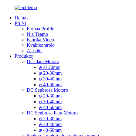
Hejmo
Pri Ni
Firmaa Profilo
Nia Teamo
Fabrika Video
Kvalitkontrolo
Atestilo
Produktoj
DC-Ilara Motoro
⌀10-20mm
⌀ 20-30mm
⌀ 30-40mm
⌀ 40-60mm
DC Senbrosa Motoro
⌀ 20-30mm
⌀ 30-40mm
⌀ 40-60mm
DC Senbroŝa Ilara Motoro
⌀ 20-30mm
⌀ 30-40mm
⌀ 40-60mm
Senkerna motoro de kontinua kurento