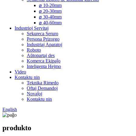
⌀ 10-20mm
⌀ 20-30mm
⌀ 30-40mm
⌀ 40-60mm
Industrioj Servitaj
Sekureca Seruro
Persona Prizorgo
Industriaj Aparatoj
Roboto
Aŭtopartaj des
Komerca Ekipaĵo
Inteligenta Hejmo
Video
Kontaktu nin
Teknika Rimedo
Oftaj Demandoj
Novaĵoj
Kontaktu nin
English
produkto