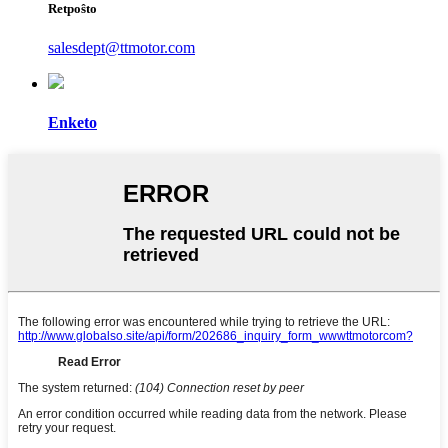
Retpoŝto
salesdept@ttmotor.com
Enketo