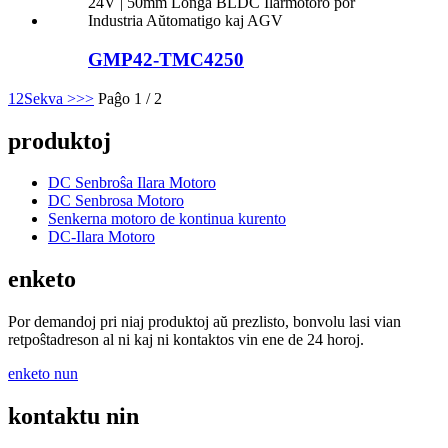
GMP42-TMC4250
1
2
Sekva >
>>
Paĝo 1 / 2
produktoj
DC Senbroŝa Ilara Motoro
DC Senbrosa Motoro
Senkerna motoro de kontinua kurento
DC-Ilara Motoro
enketo
Por demandoj pri niaj produktoj aŭ prezlisto, bonvolu lasi vian
retpoŝtadreson al ni kaj ni kontaktos vin ene de 24 horoj.
enketo nun
kontaktu nin