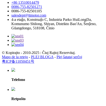
+86 13510014479
0086-755-82501271
0086-755-82501105
salesdept@ttmotor.com
4-a etaĝo, Konstruaĵo C, Industria Parko HuiLongDa,
Komunumo Shilong, Shiyan, Distrikto Bao'An, Ŝenĵeno,
Gŭangdongo, 518108, Ĉinio
© Kopirajto - 2010-2025 : Ĉiuj Rajtoj Rezervitaj.
Mapo de la retejo
-
PLEJ BLOGA
-
Plej ŝatataj serĉoj
粤ICP备11050451号
Telefono
Retpoŝto