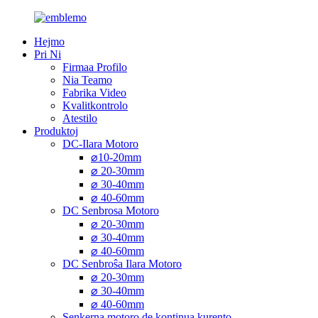
Hejmo
Pri Ni
Firmaa Profilo
Nia Teamo
Fabrika Video
Kvalitkontrolo
Atestilo
Produktoj
DC-Ilara Motoro
⌀10-20mm
⌀ 20-30mm
⌀ 30-40mm
⌀ 40-60mm
DC Senbrosa Motoro
⌀ 20-30mm
⌀ 30-40mm
⌀ 40-60mm
DC Senbroŝa Ilara Motoro
⌀ 20-30mm
⌀ 30-40mm
⌀ 40-60mm
Senkerna motoro de kontinua kurento