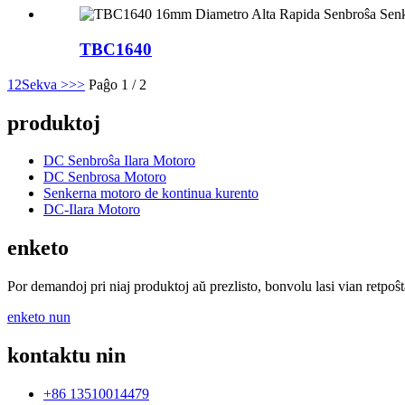
TBC1640
1
2
Sekva >
>>
Paĝo 1 / 2
produktoj
DC Senbroŝa Ilara Motoro
DC Senbrosa Motoro
Senkerna motoro de kontinua kurento
DC-Ilara Motoro
enketo
Por demandoj pri niaj produktoj aŭ prezlisto, bonvolu lasi vian retpoŝt
enketo nun
kontaktu nin
+86 13510014479