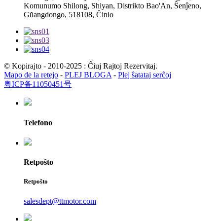
Komunumo Shilong, Shiyan, Distrikto Bao'An, Ŝenĵeno,
Gŭangdongo, 518108, Ĉinio
© Kopirajto - 2010-2025 : Ĉiuj Rajtoj Rezervitaj.
Mapo de la retejo
-
PLEJ BLOGA
-
Plej ŝatataj serĉoj
粤ICP备11050451号
Telefono
Retpoŝto
Retpoŝto
salesdept@ttmotor.com