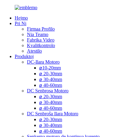
Hejmo
Pri Ni
Firmaa Profilo
Nia Teamo
Fabrika Video
Kvalitkontrolo
Atestilo
Produktoj
DC-Ilara Motoro
⌀10-20mm
⌀ 20-30mm
⌀ 30-40mm
⌀ 40-60mm
DC Senbrosa Motoro
⌀ 20-30mm
⌀ 30-40mm
⌀ 40-60mm
DC Senbroŝa Ilara Motoro
⌀ 20-30mm
⌀ 30-40mm
⌀ 40-60mm
Senkerna motoro de kontinua kurento