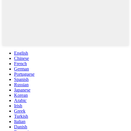
English
Chinese
French
German
Portuguese
Spanish
Russian
Japanese
Korean
Arabic
Irish
Greek
Turkish
Italian
Danish