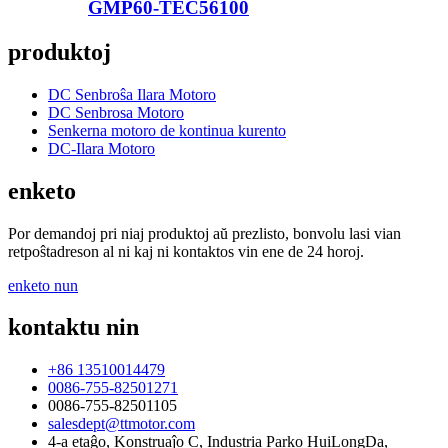
GMP60-TEC56100
produktoj
DC Senbroŝa Ilara Motoro
DC Senbrosa Motoro
Senkerna motoro de kontinua kurento
DC-Ilara Motoro
enketo
Por demandoj pri niaj produktoj aŭ prezlisto, bonvolu lasi vian
retpoŝtadreson al ni kaj ni kontaktos vin ene de 24 horoj.
enketo nun
kontaktu nin
+86 13510014479
0086-755-82501271
0086-755-82501105
salesdept@ttmotor.com
4-a etaĝo, Konstruaĵo C, Industria Parko HuiLongDa,