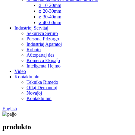
⌀ 10-20mm
⌀ 20-30mm
⌀ 30-40mm
⌀ 40-60mm
Industrioj Servitaj
Sekureca Seruro
Persona Prizorgo
Industriaj Aparatoj
Roboto
Aŭtopartaj des
Komerca Ekipaĵo
Inteligenta Hejmo
Video
Kontaktu nin
Teknika Rimedo
Oftaj Demandoj
Novaĵoj
Kontaktu nin
English
produkto