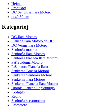
Hejmo
Produktoj
DC Senbroŝa Ilara Motoro
⌀ 40-60mm
Kategorioj
DC-Ilara Motoro
Planeda Ilara Motoro de DC
DC Verma Ilara Motoro
Senbroŝa motoro
Senbroŝa Ilara Motoro
Senbroŝa Planeda Ilara Motoro
Paŝrapiduma Motoro
Paŝmotoro Planeda Ilaro
Senkerna Brosita Motoro
Senkerna Senbroŝa Motoro
Senkerna Ilara Motoro
Senkerna Planeda Ilara Motoro
Duobla Planeda Rapidumujo
Kodigilo
Regilo
Senbroŝa servomotoro
Paŝmotoro