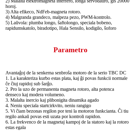
2) Malalta elektromagneta interfero, longa servodaŭro, ĝis 20000
horoj.
3) Alta efikeco, NdFeb-magneta rotoro.
4) Malgranda grandeco, malpeza pezo, PWM-kontrolo.
5) Laŭvola: plumba longo, ŝaftolongo, speciala bobeno,
rapidumskatolo, biradotipo, Hala Sensilo, kodigilo, ŝoforo
Parametro
Avantaĝoj de la senkerna senbroŝa motoro de la serio TBC DC
1. La karakteriza kurbo estas plata, kaj ĝi povas funkcii normale
ĉe ĉiuj rapidoj sub ŝarĝo.
2. Pro la uzo de permanenta magneta rotoro, alta potenca
denseco kaj modera volumeno.
3. Malalta inercio kaj plibonigita dinamika agado
4. Neniu speciala startcirkvito, neniu rangigo
5. Vi ĉiam bezonas regilon por teni la motoron funkcianta. Ĉi tiu
regilo ankaŭ povas esti uzata por kontroli rapidon.
6. La frekvenco de la magnetaj kampoj de la statoro kaj la rotoro
estas egala