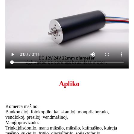
Apliko
Komerca maŝino:
Bankomatoj, fotokopiiloj kaj skaniloj, monprilaborado,
vendlokoj, presiloj, vendmaŝinoj.
Manĝoprovizado:
Trinkaĵdisdonilo, mana miksilo, miksilo, kafmaŝino, kuireja
maŝino, sukigilo, fritilo, glaciaĵfarilo, sojlaktofarilo.