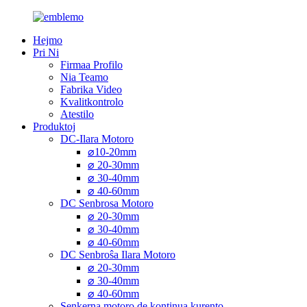
Hejmo
Pri Ni
Firmaa Profilo
Nia Teamo
Fabrika Video
Kvalitkontrolo
Atestilo
Produktoj
DC-Ilara Motoro
⌀10-20mm
⌀ 20-30mm
⌀ 30-40mm
⌀ 40-60mm
DC Senbrosa Motoro
⌀ 20-30mm
⌀ 30-40mm
⌀ 40-60mm
DC Senbroŝa Ilara Motoro
⌀ 20-30mm
⌀ 30-40mm
⌀ 40-60mm
Senkerna motoro de kontinua kurento